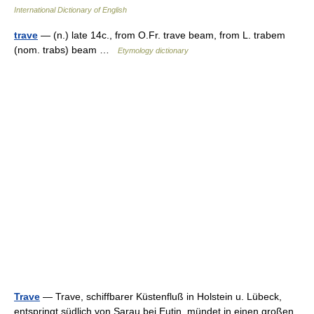
International Dictionary of English
trave
— (n.) late 14c., from O.Fr. trave beam, from L. trabem
(nom. trabs) beam …
Etymology dictionary
Trave
— Trave, schiffbarer Küstenfluß in Holstein u. Lübeck,
entspringt südlich von Sarau bei Eutin, mündet in einen großen