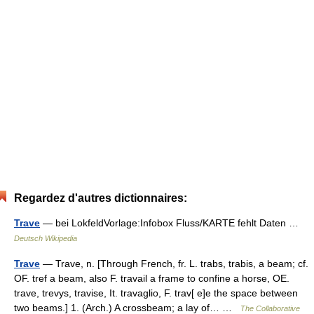
Regardez d'autres dictionnaires:
Trave
— bei LokfeldVorlage:Infobox Fluss/KARTE fehlt Daten …
Deutsch Wikipedia
Trave
— Trave, n. [Through French, fr. L. trabs, trabis, a beam; cf.
OF. tref a beam, also F. travail a frame to confine a horse, OE.
trave, trevys, travise, It. travaglio, F. trav[ e]e the space between
two beams.] 1. (Arch.) A crossbeam; a lay of… …
The Collaborative