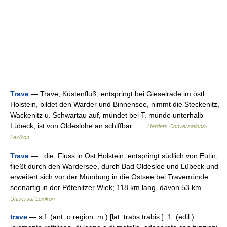
Trave
— Trave, Küstenfluß, entspringt bei Gieselrade im östl.
Holstein, bildet den Warder und Binnensee, nimmt die Steckenitz,
Wackenitz u. Schwartau auf, mündet bei T. münde unterhalb
Lübeck, ist von Oldeslohe an schiffbar …
Herders Conversations-
Lexikon
Trave
— die, Fluss in Ost Holstein, entspringt südlich von Eutin,
fließt durch den Wardersee, durch Bad Oldesloe und Lübeck und
erweitert sich vor der Mündung in die Ostsee bei Travemünde
seenartig in der Pötenitzer Wiek; 118 km lang, davon 53 km… …
Universal-Lexikon
trave
— s.f. (ant. o region. m.) [lat. trabs trabis ]. 1. (edil.)