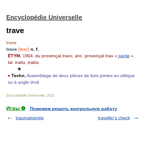
Encyclopédie Universelle
trave
trave
trave
[tʀav]
n. f.
ÉTYM.
1904; du provençal
travo,
anc. provençal
trau
«
partie
»,
lat.
trabs, trabis.
❖
♦
Techn.
Assemblage de deux pièces de bois jointes en oblique
ou à angle droit.
Encyclopédie Universelle
.
2012
.
Игры ⚽
Поможем решить контрольную работу
traumatopnée
traveller's check