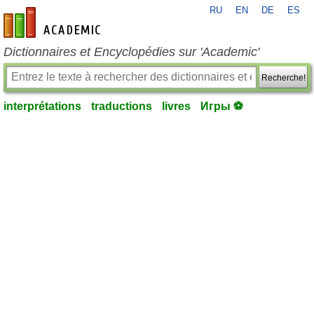
RU
EN
DE
ES
fr-academic.com
Dictionnaires et Encyclopédies sur 'Academic'
Recherche!
interprétations
traductions
livres
Игры ⚽