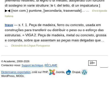
[elemento rettilineo, di legno o di metallo, adoperato con funzioni
di sostegno in varie strutture: le t. del tetto, di un impalcatura ]
▶◀ (non com.) puntone, [secondaria, trasversale]… …
Enciclopedia
Italiana
trave
— s. f. 1. Peça de madeira, ferro ou concreto, usada em
construções para transferir ou distribuir o peso ou o esforço das
estruturas. = VIGA 2. Peça de madeira, metal ou concreto, grossa
e comprida, sobre que assentam as peças mais delgadas que…
…
Dicionário da Língua Portuguesa
© Academic, 2000-2026
18+
Contactez-nous:
Support technique
,
RÉCLAME
Dictionnaires exportation
, créé sur PHP,
Joomla,
Drupal,
WordPress, MODx.